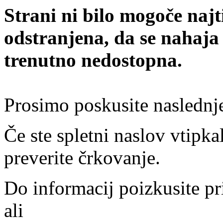
Strani ni bilo mogoče najt
odstranjena, da se nahaja
trenutno nedostopna.
Prosimo poskusite naslednj
Če ste spletni naslov vtipkal
preverite črkovanje.
Do informacij poizkusite pr
ali