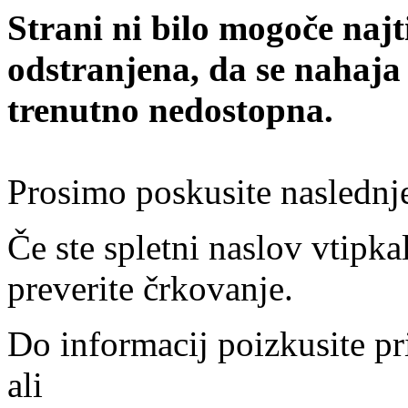
Strani ni bilo mogoče najt
odstranjena, da se nahaja
trenutno nedostopna.
Prosimo poskusite naslednj
Če ste spletni naslov vtipkal
preverite črkovanje.
Do informacij poizkusite pr
ali