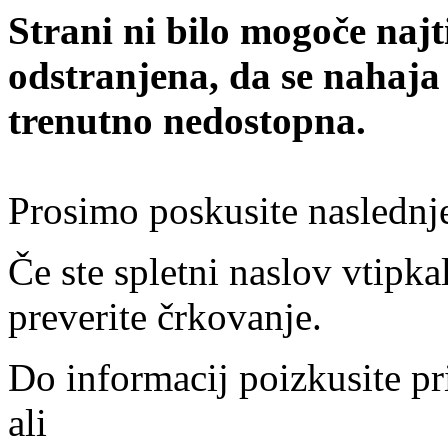
Strani ni bilo mogoče najt
odstranjena, da se nahaja
trenutno nedostopna.
Prosimo poskusite naslednj
Če ste spletni naslov vtipkal
preverite črkovanje.
Do informacij poizkusite pr
ali