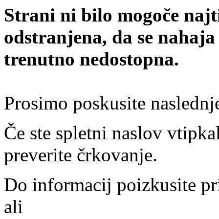
Strani ni bilo mogoče najt
odstranjena, da se nahaja
trenutno nedostopna.
Prosimo poskusite naslednj
Če ste spletni naslov vtipkal
preverite črkovanje.
Do informacij poizkusite pr
ali