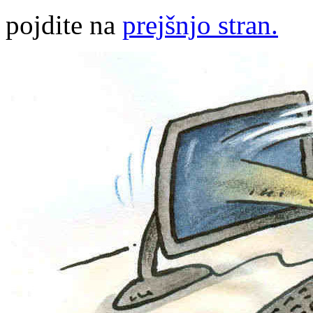
pojdite na
prejšnjo stran.