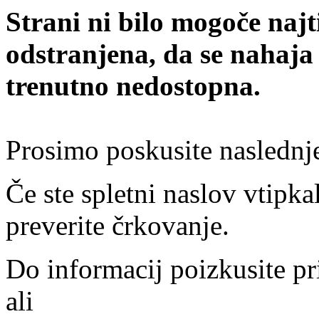
Strani ni bilo mogoče najt
odstranjena, da se nahaja
trenutno nedostopna.
Prosimo poskusite naslednj
Če ste spletni naslov vtipkal
preverite črkovanje.
Do informacij poizkusite pr
ali