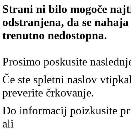
Strani ni bilo mogoče najt
odstranjena, da se nahaja
trenutno nedostopna.
Prosimo poskusite naslednj
Če ste spletni naslov vtipkal
preverite črkovanje.
Do informacij poizkusite pr
ali