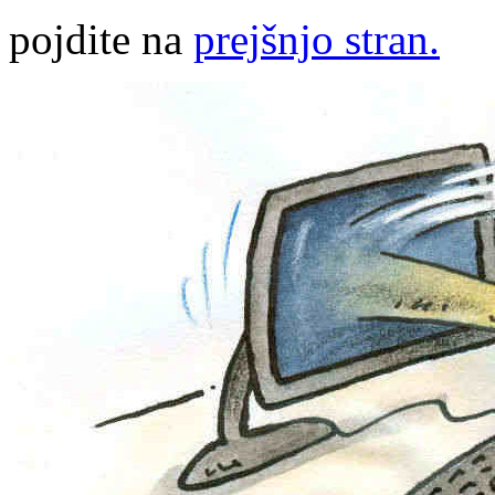
pojdite na
prejšnjo stran.