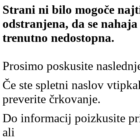
Strani ni bilo mogoče najt
odstranjena, da se nahaja
trenutno nedostopna.
Prosimo poskusite naslednj
Če ste spletni naslov vtipkal
preverite črkovanje.
Do informacij poizkusite pr
ali