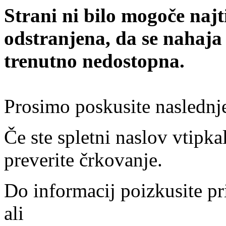
Strani ni bilo mogoče najt
odstranjena, da se nahaja
trenutno nedostopna.
Prosimo poskusite naslednj
Če ste spletni naslov vtipkal
preverite črkovanje.
Do informacij poizkusite pr
ali