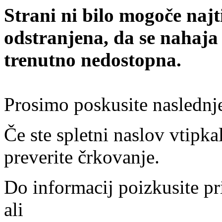
Strani ni bilo mogoče najt
odstranjena, da se nahaja
trenutno nedostopna.
Prosimo poskusite naslednj
Če ste spletni naslov vtipkal
preverite črkovanje.
Do informacij poizkusite pr
ali