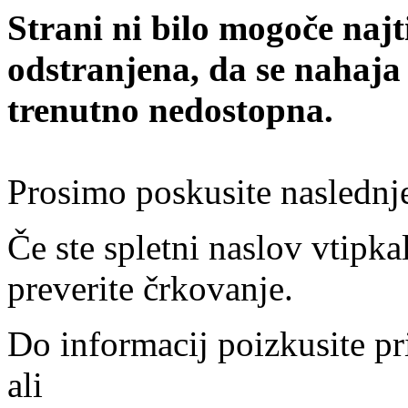
Strani ni bilo mogoče najt
odstranjena, da se nahaja
trenutno nedostopna.
Prosimo poskusite naslednj
Če ste spletni naslov vtipkal
preverite črkovanje.
Do informacij poizkusite pr
ali