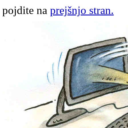
pojdite na
prejšnjo stran.