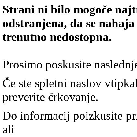
Strani ni bilo mogoče najt
odstranjena, da se nahaja
trenutno nedostopna.
Prosimo poskusite naslednj
Če ste spletni naslov vtipkal
preverite črkovanje.
Do informacij poizkusite pr
ali