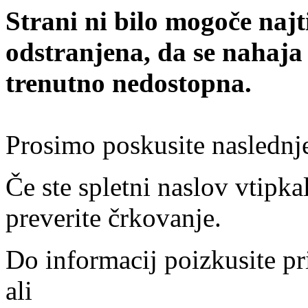
Strani ni bilo mogoče najt
odstranjena, da se nahaja
trenutno nedostopna.
Prosimo poskusite naslednj
Če ste spletni naslov vtipkal
preverite črkovanje.
Do informacij poizkusite pr
ali