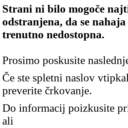
Strani ni bilo mogoče najt
odstranjena, da se nahaja
trenutno nedostopna.
Prosimo poskusite naslednj
Če ste spletni naslov vtipkal
preverite črkovanje.
Do informacij poizkusite pr
ali