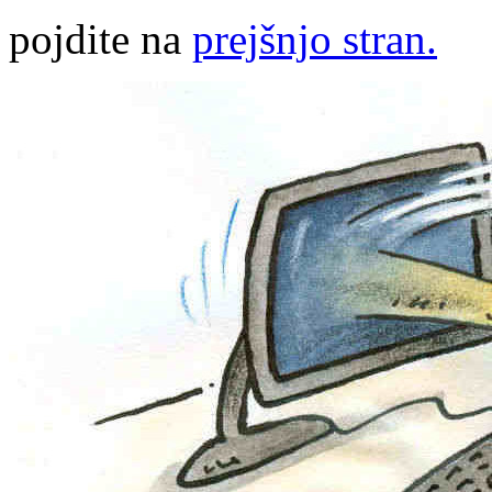
pojdite na
prejšnjo stran.