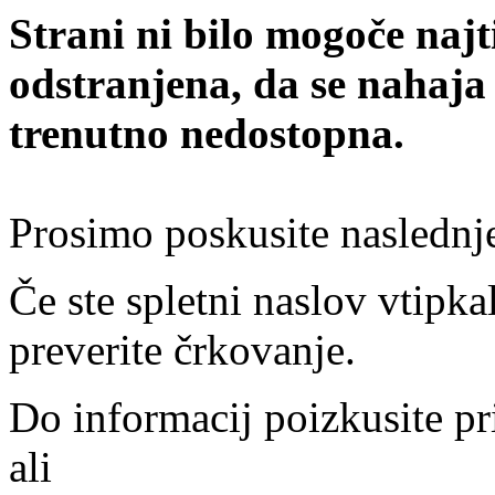
Strani ni bilo mogoče najt
odstranjena, da se nahaja
trenutno nedostopna.
Prosimo poskusite naslednj
Če ste spletni naslov vtipkal
preverite črkovanje.
Do informacij poizkusite pr
ali