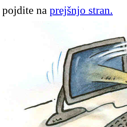
pojdite na
prejšnjo stran.