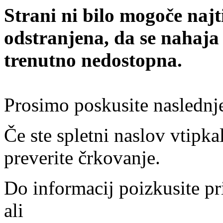
Strani ni bilo mogoče najt
odstranjena, da se nahaja
trenutno nedostopna.
Prosimo poskusite naslednj
Če ste spletni naslov vtipkal
preverite črkovanje.
Do informacij poizkusite pr
ali