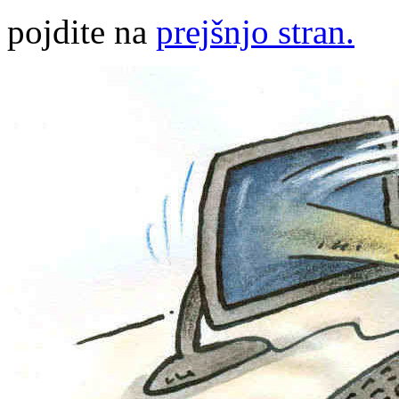
pojdite na
prejšnjo stran.