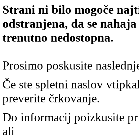
Strani ni bilo mogoče najt
odstranjena, da se nahaja
trenutno nedostopna.
Prosimo poskusite naslednj
Če ste spletni naslov vtipkal
preverite črkovanje.
Do informacij poizkusite pr
ali