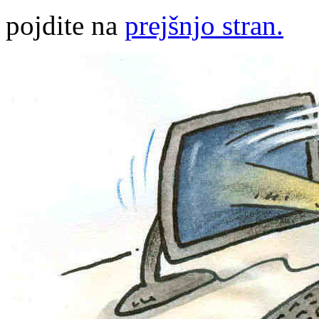
pojdite na
prejšnjo stran.