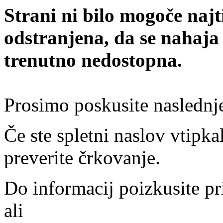
Strani ni bilo mogoče najt
odstranjena, da se nahaja
trenutno nedostopna.
Prosimo poskusite naslednj
Če ste spletni naslov vtipkal
preverite črkovanje.
Do informacij poizkusite pr
ali