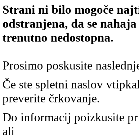
Strani ni bilo mogoče najt
odstranjena, da se nahaja
trenutno nedostopna.
Prosimo poskusite naslednj
Če ste spletni naslov vtipkal
preverite črkovanje.
Do informacij poizkusite pr
ali