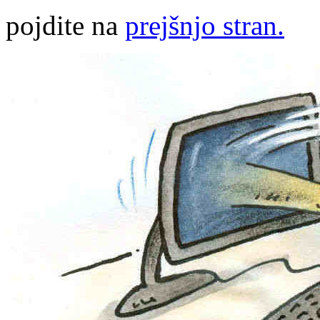
pojdite na
prejšnjo stran.