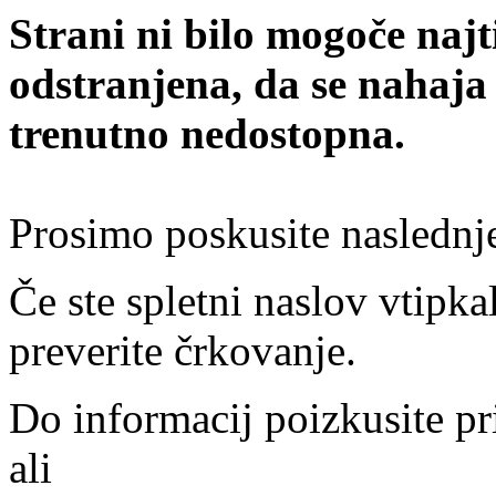
Strani ni bilo mogoče najt
odstranjena, da se nahaja
trenutno nedostopna.
Prosimo poskusite naslednj
Če ste spletni naslov vtipkal
preverite črkovanje.
Do informacij poizkusite pr
ali