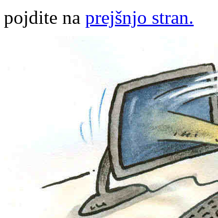
pojdite na
prejšnjo stran.