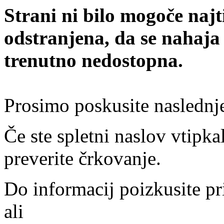
Strani ni bilo mogoče najt
odstranjena, da se nahaja
trenutno nedostopna.
Prosimo poskusite naslednj
Če ste spletni naslov vtipkal
preverite črkovanje.
Do informacij poizkusite pr
ali