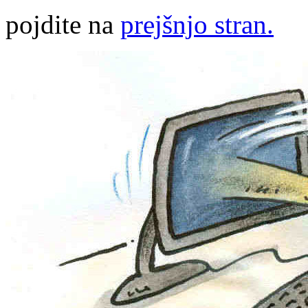
pojdite na
prejšnjo stran.