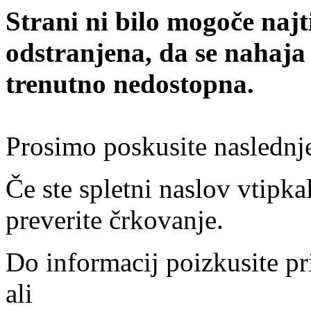
Strani ni bilo mogoče najt
odstranjena, da se nahaja
trenutno nedostopna.
Prosimo poskusite naslednj
Če ste spletni naslov vtipkal
preverite črkovanje.
Do informacij poizkusite pr
ali