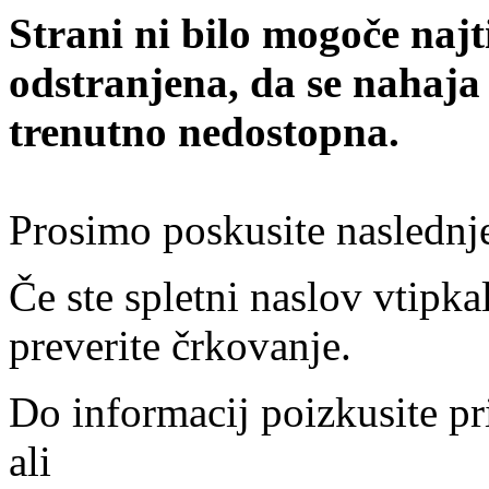
Strani ni bilo mogoče najt
odstranjena, da se nahaja
trenutno nedostopna.
Prosimo poskusite naslednj
Če ste spletni naslov vtipkal
preverite črkovanje.
Do informacij poizkusite pr
ali