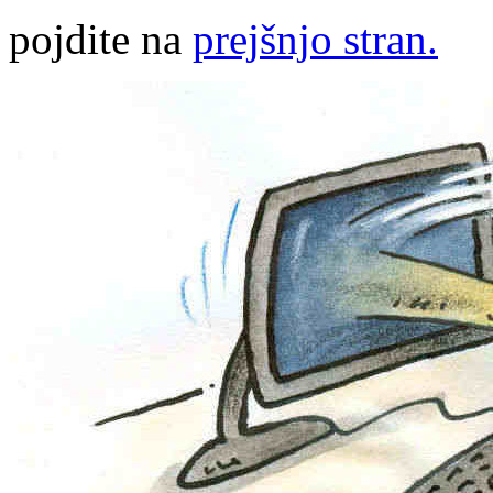
pojdite na
prejšnjo stran.