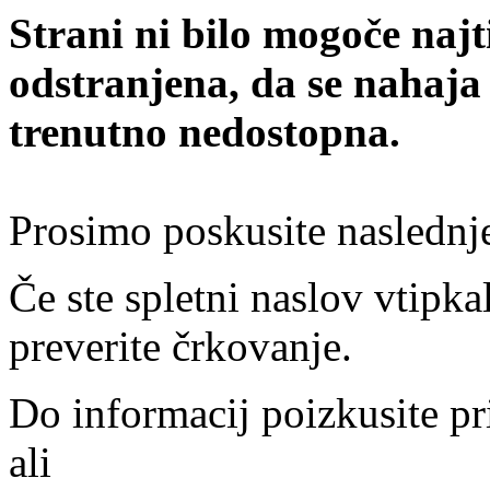
Strani ni bilo mogoče najt
odstranjena, da se nahaja
trenutno nedostopna.
Prosimo poskusite naslednj
Če ste spletni naslov vtipkal
preverite črkovanje.
Do informacij poizkusite pr
ali