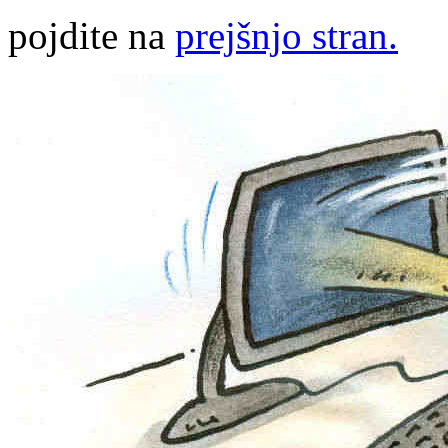
pojdite na
prejšnjo stran.