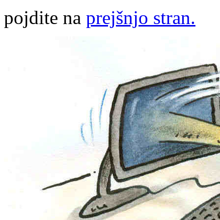
pojdite na
prejšnjo stran.