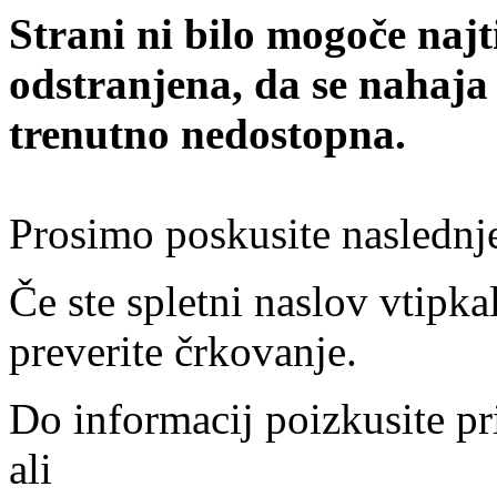
Strani ni bilo mogoče najt
odstranjena, da se nahaja
trenutno nedostopna.
Prosimo poskusite naslednj
Če ste spletni naslov vtipkal
preverite črkovanje.
Do informacij poizkusite pr
ali