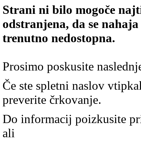
Strani ni bilo mogoče najt
odstranjena, da se nahaja
trenutno nedostopna.
Prosimo poskusite naslednj
Če ste spletni naslov vtipkal
preverite črkovanje.
Do informacij poizkusite pr
ali