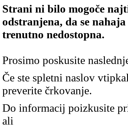
Strani ni bilo mogoče najt
odstranjena, da se nahaja
trenutno nedostopna.
Prosimo poskusite naslednj
Če ste spletni naslov vtipkal
preverite črkovanje.
Do informacij poizkusite pr
ali