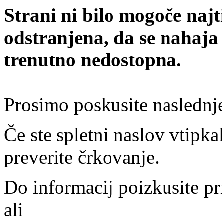
Strani ni bilo mogoče najt
odstranjena, da se nahaja
trenutno nedostopna.
Prosimo poskusite naslednj
Če ste spletni naslov vtipkal
preverite črkovanje.
Do informacij poizkusite pr
ali