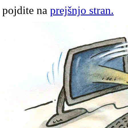
pojdite na
prejšnjo stran.