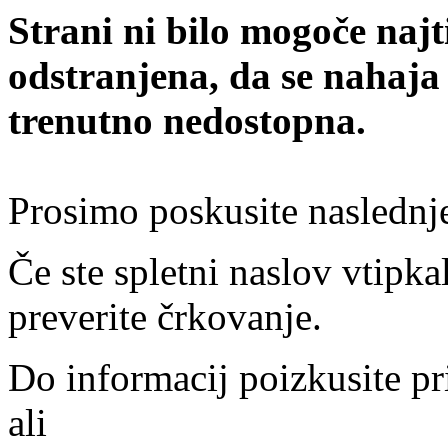
Strani ni bilo mogoče najt
odstranjena, da se nahaja
trenutno nedostopna.
Prosimo poskusite naslednj
Če ste spletni naslov vtipkal
preverite črkovanje.
Do informacij poizkusite pr
ali