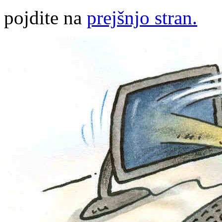
pojdite na
prejšnjo stran.