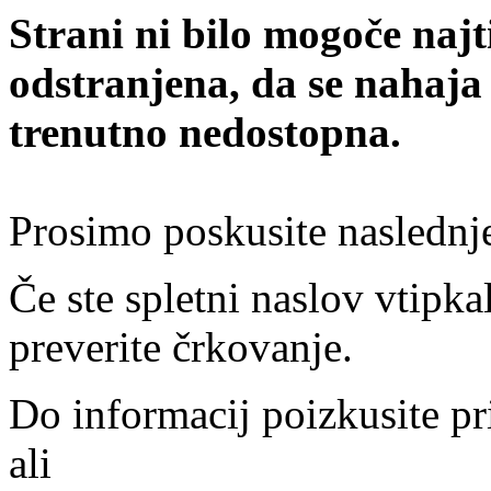
Strani ni bilo mogoče najt
odstranjena, da se nahaja
trenutno nedostopna.
Prosimo poskusite naslednj
Če ste spletni naslov vtipkal
preverite črkovanje.
Do informacij poizkusite pr
ali