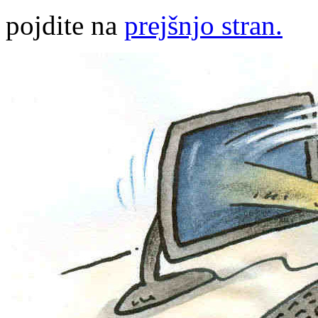
pojdite na
prejšnjo stran.