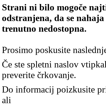
Strani ni bilo mogoče najt
odstranjena, da se nahaja
trenutno nedostopna.
Prosimo poskusite naslednj
Če ste spletni naslov vtipkal
preverite črkovanje.
Do informacij poizkusite pr
ali