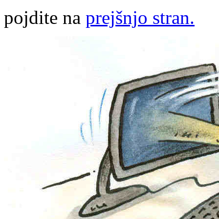
pojdite na
prejšnjo stran.