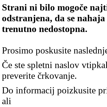
Strani ni bilo mogoče najt
odstranjena, da se nahaja
trenutno nedostopna.
Prosimo poskusite naslednj
Če ste spletni naslov vtipkal
preverite črkovanje.
Do informacij poizkusite pr
ali