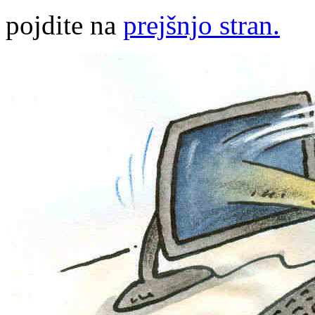
pojdite na
prejšnjo stran.