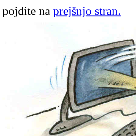
pojdite na
prejšnjo stran.