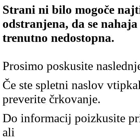
Strani ni bilo mogoče najt
odstranjena, da se nahaja
trenutno nedostopna.
Prosimo poskusite naslednj
Če ste spletni naslov vtipkal
preverite črkovanje.
Do informacij poizkusite pr
ali