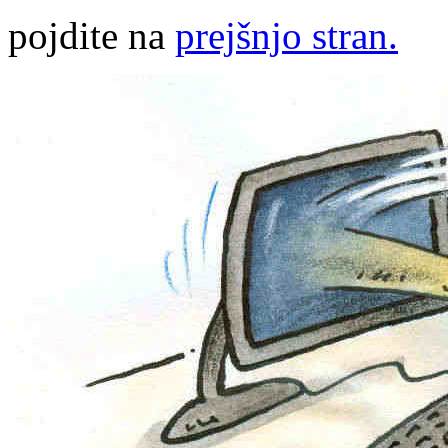
pojdite na
prejšnjo stran.