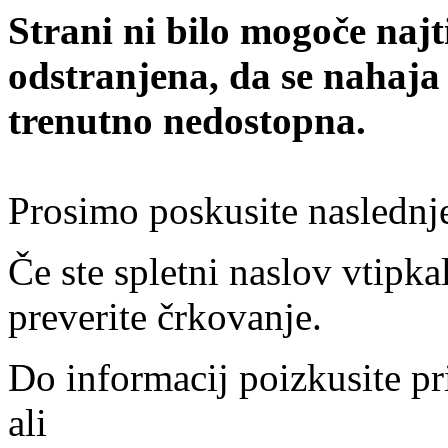
Strani ni bilo mogoče najt
odstranjena, da se nahaja
trenutno nedostopna.
Prosimo poskusite naslednj
Če ste spletni naslov vtipkal
preverite črkovanje.
Do informacij poizkusite pr
ali