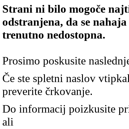
Strani ni bilo mogoče najt
odstranjena, da se nahaja
trenutno nedostopna.
Prosimo poskusite naslednj
Če ste spletni naslov vtipkal
preverite črkovanje.
Do informacij poizkusite pr
ali