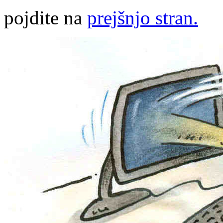
pojdite na
prejšnjo stran.