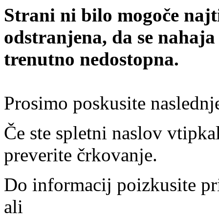
Strani ni bilo mogoče najt
odstranjena, da se nahaja
trenutno nedostopna.
Prosimo poskusite naslednj
Če ste spletni naslov vtipkal
preverite črkovanje.
Do informacij poizkusite pr
ali