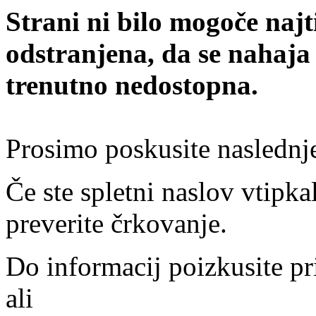
Strani ni bilo mogoče najt
odstranjena, da se nahaja
trenutno nedostopna.
Prosimo poskusite naslednj
Če ste spletni naslov vtipkal
preverite črkovanje.
Do informacij poizkusite pr
ali