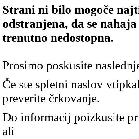
Strani ni bilo mogoče najt
odstranjena, da se nahaja
trenutno nedostopna.
Prosimo poskusite naslednj
Če ste spletni naslov vtipkal
preverite črkovanje.
Do informacij poizkusite pr
ali