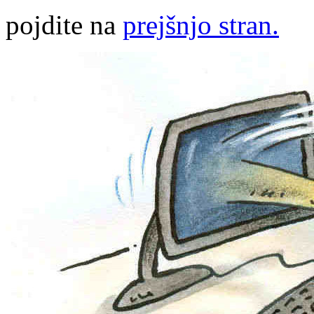
pojdite na
prejšnjo stran.