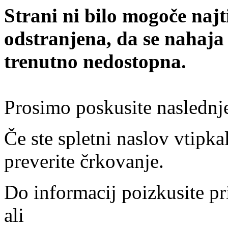
Strani ni bilo mogoče najt
odstranjena, da se nahaja
trenutno nedostopna.
Prosimo poskusite naslednj
Če ste spletni naslov vtipkal
preverite črkovanje.
Do informacij poizkusite pr
ali