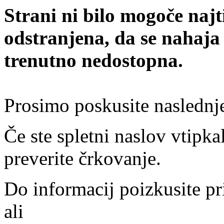
Strani ni bilo mogoče najt
odstranjena, da se nahaja
trenutno nedostopna.
Prosimo poskusite naslednj
Če ste spletni naslov vtipkal
preverite črkovanje.
Do informacij poizkusite pr
ali