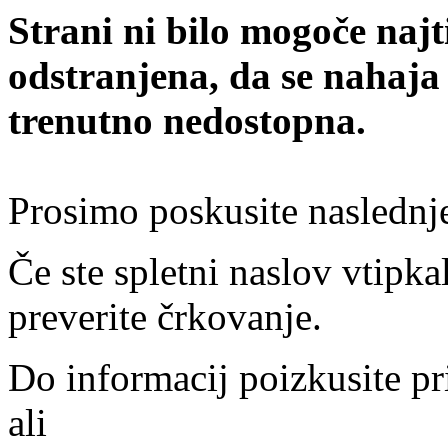
Strani ni bilo mogoče najt
odstranjena, da se nahaja
trenutno nedostopna.
Prosimo poskusite naslednj
Če ste spletni naslov vtipkal
preverite črkovanje.
Do informacij poizkusite pr
ali