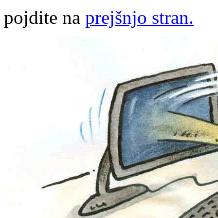
pojdite na
prejšnjo stran.