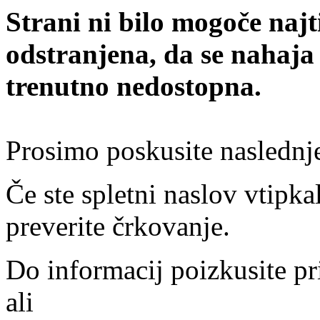
Strani ni bilo mogoče najt
odstranjena, da se nahaja
trenutno nedostopna.
Prosimo poskusite naslednj
Če ste spletni naslov vtipkal
preverite črkovanje.
Do informacij poizkusite pr
ali