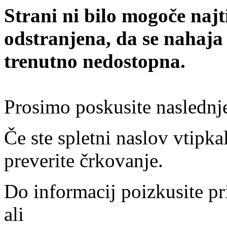
Strani ni bilo mogoče najt
odstranjena, da se nahaja
trenutno nedostopna.
Prosimo poskusite naslednj
Če ste spletni naslov vtipkal
preverite črkovanje.
Do informacij poizkusite pr
ali