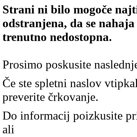
Strani ni bilo mogoče najt
odstranjena, da se nahaja
trenutno nedostopna.
Prosimo poskusite naslednj
Če ste spletni naslov vtipkal
preverite črkovanje.
Do informacij poizkusite pr
ali