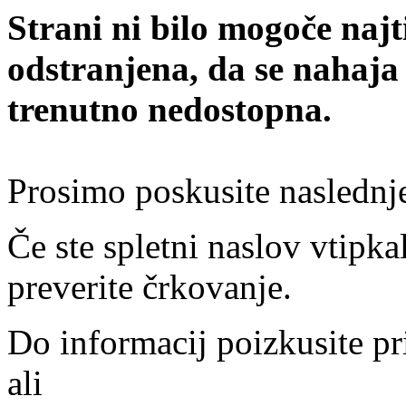
Strani ni bilo mogoče najt
odstranjena, da se nahaja
trenutno nedostopna.
Prosimo poskusite naslednj
Če ste spletni naslov vtipkal
preverite črkovanje.
Do informacij poizkusite pr
ali