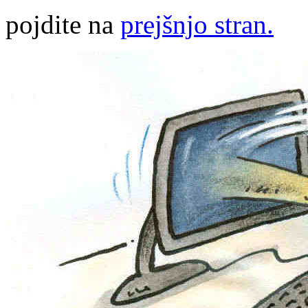
pojdite na
prejšnjo stran.