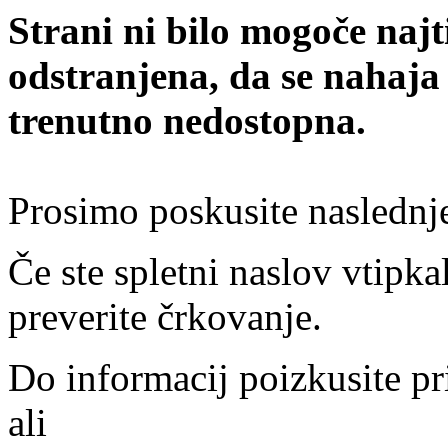
Strani ni bilo mogoče najt
odstranjena, da se nahaja
trenutno nedostopna.
Prosimo poskusite naslednj
Če ste spletni naslov vtipkal
preverite črkovanje.
Do informacij poizkusite pr
ali