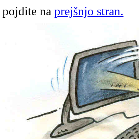
pojdite na
prejšnjo stran.