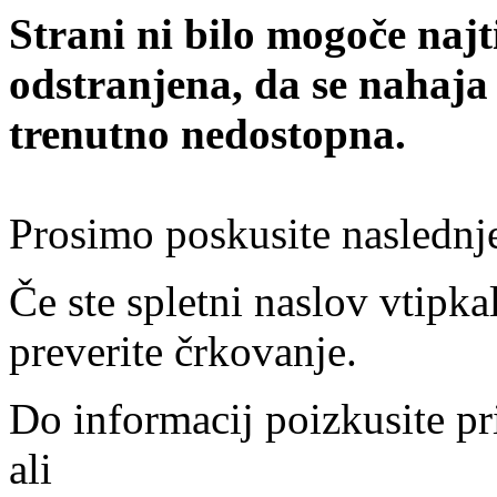
Strani ni bilo mogoče najt
odstranjena, da se nahaja
trenutno nedostopna.
Prosimo poskusite naslednj
Če ste spletni naslov vtipkal
preverite črkovanje.
Do informacij poizkusite pr
ali