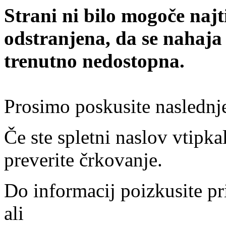
Strani ni bilo mogoče najt
odstranjena, da se nahaja
trenutno nedostopna.
Prosimo poskusite naslednj
Če ste spletni naslov vtipkal
preverite črkovanje.
Do informacij poizkusite pr
ali