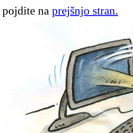
pojdite na
prejšnjo stran.