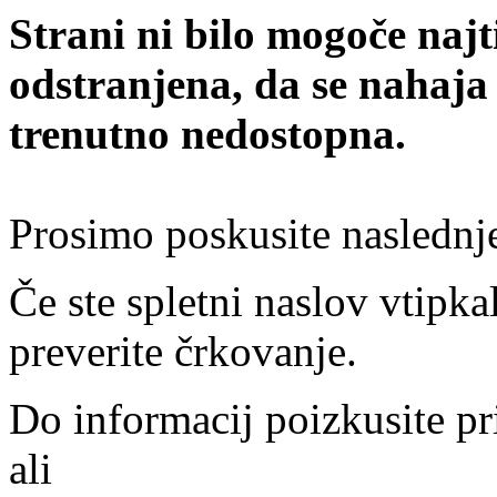
Strani ni bilo mogoče najt
odstranjena, da se nahaja
trenutno nedostopna.
Prosimo poskusite naslednj
Če ste spletni naslov vtipkal
preverite črkovanje.
Do informacij poizkusite pr
ali