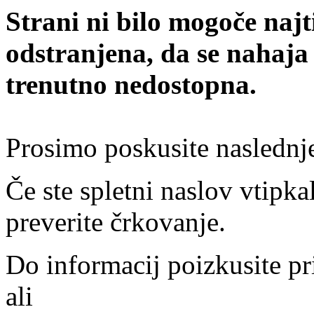
Strani ni bilo mogoče najt
odstranjena, da se nahaja
trenutno nedostopna.
Prosimo poskusite naslednj
Če ste spletni naslov vtipkal
preverite črkovanje.
Do informacij poizkusite pr
ali