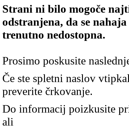
Strani ni bilo mogoče najt
odstranjena, da se nahaja
trenutno nedostopna.
Prosimo poskusite naslednj
Če ste spletni naslov vtipkal
preverite črkovanje.
Do informacij poizkusite pr
ali